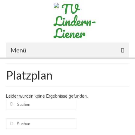
Menü
Start
Platzplan
Der Verein
Mitglied werden
Leider wurden keine Ergebnisse gefunden.
Suche
Der Vorstand
nach:
Aussenanlage
Suche
nach:
Halle