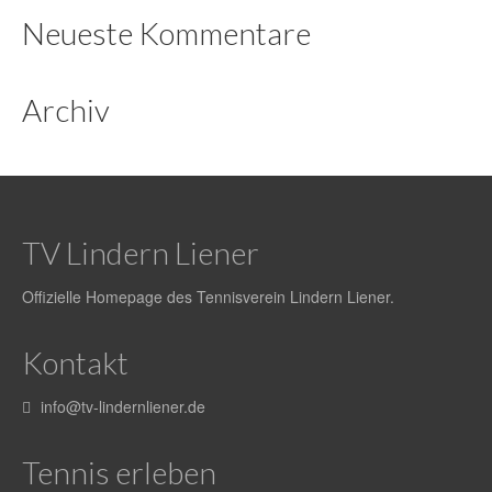
Chronik
Neueste Kommentare
Formulare
Archiv
Presse
Spielbetrieb
Platz buchen
TV Lindern Liener
Termine
Spielplan aller Mannschaften
Offizielle Homepage des Tennisverein Lindern Liener.
Anfahrt
Kontakt
Anfahrt zur Außenanlage
info@tv-lindernliener.de
Tennishalle
Tennis erleben
Galerie