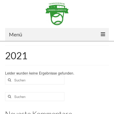
Menü
Start
2021
Der Verein
Mitglied werden
Leider wurden keine Ergebnisse gefunden.
Suche
Der Vorstand
nach:
Aussenanlage
Suche
nach:
Halle
Chronik
Neueste Kommentare