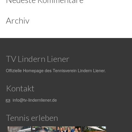
Formulare
Archiv
Presse
Spielbetrieb
Platz buchen
TV Lindern Liener
Termine
Spielplan aller Mannschaften
Offizielle Homepage des Tennisverein Lindern Liener.
Anfahrt
Kontakt
Anfahrt zur Außenanlage
info@tv-lindernliener.de
Tennishalle
Tennis erleben
Galerie