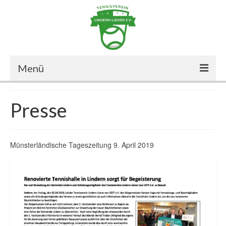
Menü
Start
Presse
Der Verein
Mitglied werden
Münsterländische Tageszeitung 9. April 2019
Der Vorstand
Aussenanlage
Halle
Chronik