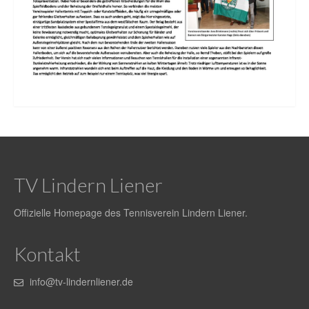
Formulare
Presse
Spielbetrieb
Platz buchen
Termine
Spielplan aller Mannschaften
TV Lindern Liener
Anfahrt
Offizielle Homepage des Tennisverein Lindern Liener.
Anfahrt zur Außenanlage
Tennishalle
Kontakt
Galerie
info@tv-lindernliener.de