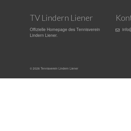
TV Lindern Liener
Kon
Offizielle Homepage des Tennisverein
info@
Lindern Liener.
© 2026 Tennisverein Lindern Liener