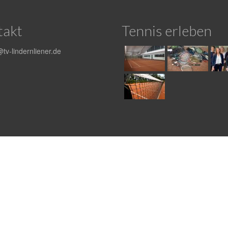
takt
Tennis erleben
tv-lindernliener.de